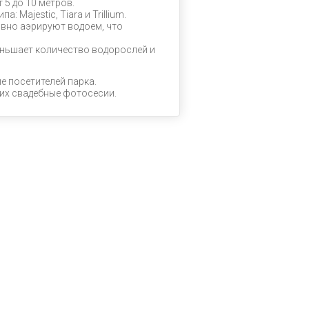
5 до 10 метров.
 Majestic, Tiara и Trillium.
вно аэрируют водоем, что
еньшает количество водорослей и
 посетителей парка.
х свадебные фотосесии.