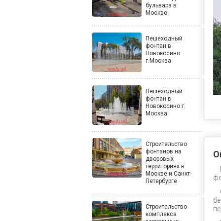
бульвара в
Москве
Пешеходный
фонтан в
Новокосино
г.Москва
Пешеходный
фонтан в
Новокосино г.
Москва
Строительство
фонтанов на
О
дворовых
территориях в
Москве и Санкт-
фо
Петербурге
бе
Строительство
пе
комплекса