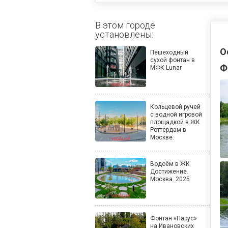
В этом городе
установлены:
О
Пешеходный
сухой фонтан в
Ф
МФК Lunar
Кольцевой ручей
с водной игровой
площадкой в ЖК
Роттердам в
Москве.
Водоём в ЖК
Достижение.
Москва. 2025
Фонтан «Парус»
на Ивановских