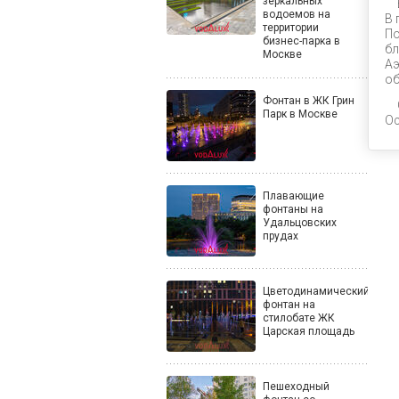
зеркальных
водоемов на
В 
территории
По
бизнес-парка в
бл
Москве
Аэ
об
Фонтан в ЖК Грин
Парк в Москве
Ос
Плавающие
фонтаны на
Удальцовских
прудах
Цветодинамический
фонтан на
стилобате ЖК
Царская площадь
Пешеходный