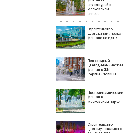
фонтан со
скульптурой в
московском
сквере
Строительство
цветодинамического
фонтана на ВДНХ
Пешеходный
цветодинамический
фонтан в ЖК
Сердце Столицы
Цветодинамический
фонтан в
московском парке
Строительство
цветомузыкального