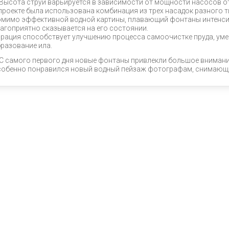
Высота струй варьируется в зависимости от мощности насосов от 
проекте была использована комбинация из трех насадок разного типа:
мимо эффективной водной картины, плавающий фонтаны интенси
агоприятно сказывается на его состоянии.
рация способствует улучшению процесса самоочистке пруда, ум
разование ила.
С самого первого дня новые фонтаны привлекли большое внимание
обенно понравился новый водный пейзаж фотографам, снимающи