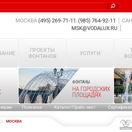
МОСКВА
(495) 269-71-11
,
(985) 764-92-11
САН
MSK@VODALUX.RU
ПРОЕКТЫ
ВАНИЕ
УСЛУГИ
ФОНТАНОВ
ФО
ФОНТАНЫ
НА ГОРОДСКИХ
Х
ПЛОЩАДЯХ
нерам
Полезное
Каталог/Прайс-лист
Сертифика
МОСКВА