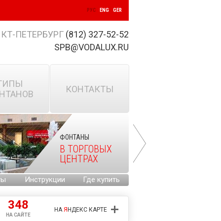
РУС
ENG
GER
КТ-ПЕТЕРБУРГ
(812) 327-52-52
SPB@VODALUX.RU
ТИПЫ
КОНТАКТЫ
НТАНОВ
ФОНТАНЫ
В ТОРГОВЫХ
ЦЕНТРАХ
ты
Инструкции
Где купить
348
НА
Я
НДЕКС КАРТЕ
НА САЙТЕ