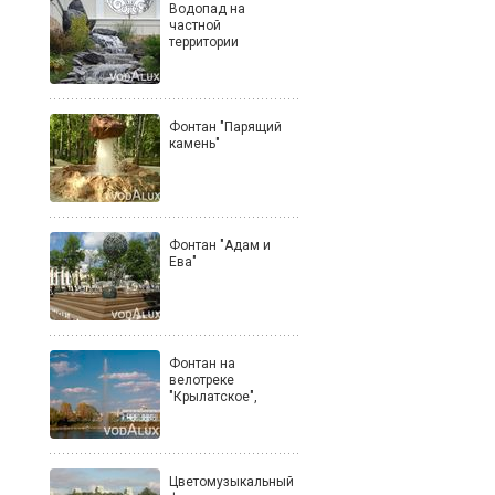
Водопад на
частной
территории
Фонтан "Парящий
камень"
Фонтан "Адам и
Ева"
Фонтан на
велотреке
"Крылатское",
Цветомузыкальный