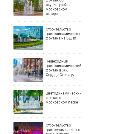
фонтан со
скульптурой в
московском
сквере
Строительство
цветодинамического
фонтана на ВДНХ
Пешеходный
цветодинамический
фонтан в ЖК
Сердце Столицы
Цветодинамический
фонтан в
московском парке
Строительство
цветомузыкального