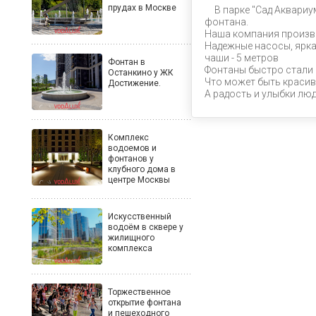
прудах в Москве
В парке "Сад Аквари
фонтана.
Наша компания произв
Надежные насосы, ярка
чаши - 5 метров
Фонтан в
Фонтаны быстро стали 
Останкино у ЖК
Что может быть красив
Достижение.
А радость и улыбки люд
Комплекс
водоемов и
фонтанов у
клубного дома в
центре Москвы
Искусственный
водоём в сквере у
жилищного
комплекса
Торжественное
открытие фонтана
и пешеходного