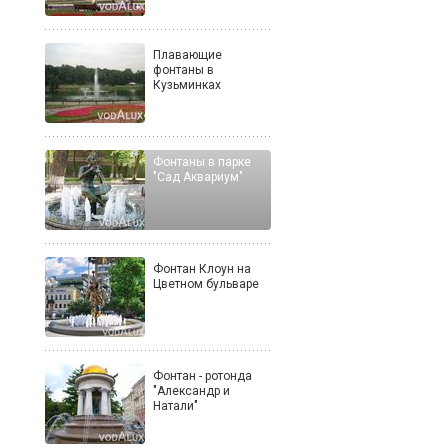
Плавающие
фонтаны в
Кузьминках
Фонтаны в парке
"Cад Аквариум"
Фонтан Клоун на
Цветном бульваре
Фонтан - ротонда
"Александр и
Натали"