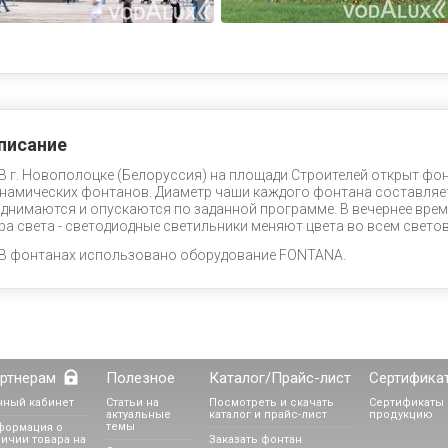
писание
В г. Новополоцке (Белоруссия) на площади Строителей открыт фон
намических фонтанов. Диаметр чаши каждого фонтана составляет
днимаются и опускаются по заданной программе. В вечернее вре
ра света - светодиодные светильники меняют цвета во всем свето
В фонтанах использовано оборудование FONTANA.
ртнерам
Полезное
Каталог/Прайс-лист
Сертифика
чный кабинет
Статьи на
Посмотреть и скачать
Сертификаты 
актуальные
каталог и прайс-лист
продукцию
темы
формация о
ичии товара на
Заказать фонтан