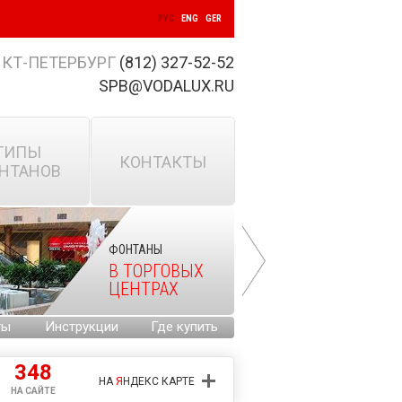
РУС
ENG
GER
КТ-ПЕТЕРБУРГ
(812) 327-52-52
SPB@VODALUX.RU
ТИПЫ
КОНТАКТЫ
НТАНОВ
ФОНТАНЫ
В ТОРГОВЫХ
ЦЕНТРАХ
ты
Инструкции
Где купить
348
НА
Я
НДЕКС КАРТЕ
НА САЙТЕ