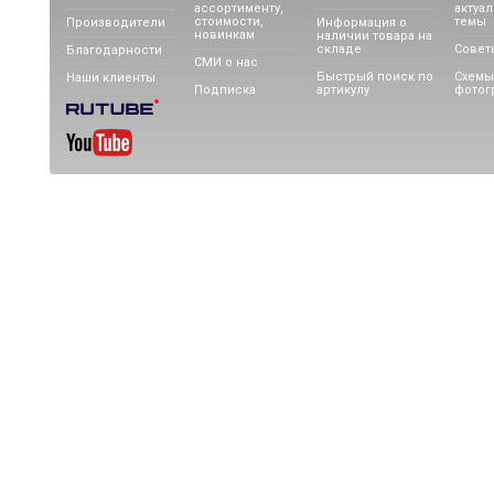
ассортименту,
актуа
стоимости,
темы
Производители
Информация о
новинкам
наличии товара на
складе
Совет
Благодарности
СМИ о нас
Быстрый поиск по
Схемы
Наши клиенты
Подписка
артикулу
фотог