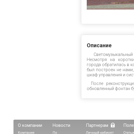
Описание
Светомузыкальный фо
Несмотря на коротки
города обратилась в 
был построен не нами,
шкаф управления и сис
После реконструкц
обновленный фонтан бу
О компании
Новости
Партнерам
Поле
Компания
По
Личный кабинет
Статьи