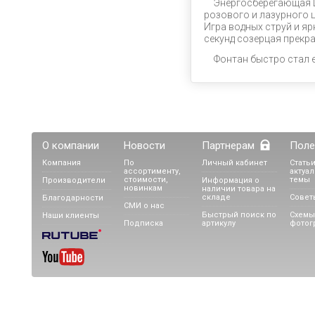
Энергосберегающая L
розового и лазурного 
Игра водных струй и я
секунд созерцая прекра
Фонтан быстро стал 
О компании
Новости
Партнерам
Поле
Компания
По
Личный кабинет
Статьи
ассортименту,
актуа
стоимости,
темы
Производители
Информация о
новинкам
наличии товара на
складе
Совет
Благодарности
СМИ о нас
Быстрый поиск по
Схемы
Наши клиенты
Подписка
артикулу
фотог