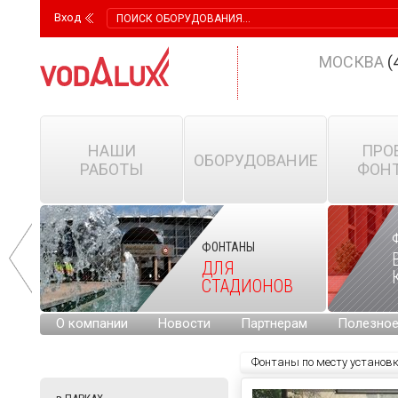
Вход
МОСКВА
(
НАШИ
ПРО
ОБОРУДОВАНИЕ
РАБОТЫ
ФОН
ФОНТАНЫ
ДЛЯ
СТАДИОНОВ
О компании
Новости
Партнерам
Полезно
Фонтаны по месту установ