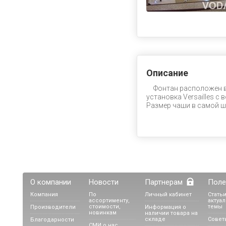
Описание
Фонтан расположен в
установка Versailles 
Размер чаши в самой ши
О компании
Новости
Партнерам
Поле
Компания
По
Личный кабинет
Статьи
ассортименту,
актуа
стоимости,
темы
Производители
Информация о
новинкам
наличии товара на
складе
Совет
Благодарности
СМИ о нас