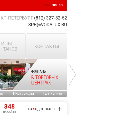
РУС
ENG
GER
КТ-ПЕТЕРБУРГ
(812) 327-52-52
SPB@VODALUX.RU
ТИПЫ
КОНТАКТЫ
НТАНОВ
ФОНТАНЫ
В ТОРГОВЫХ
ЦЕНТРАХ
ты
Инструкции
Где купить
348
НА
Я
НДЕКС КАРТЕ
НА САЙТЕ