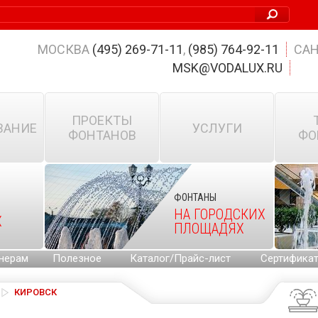
МОСКВА
(495) 269-71-11
,
(985) 764-92-11
САН
MSK@VODALUX.RU
ПРОЕКТЫ
ВАНИЕ
УСЛУГИ
ФОНТАНОВ
ФО
ФОНТАНЫ
НА ГОРОДСКИХ
Х
ПЛОЩАДЯХ
нерам
Полезное
Каталог/Прайс-лист
Сертифика
КИРОВСК