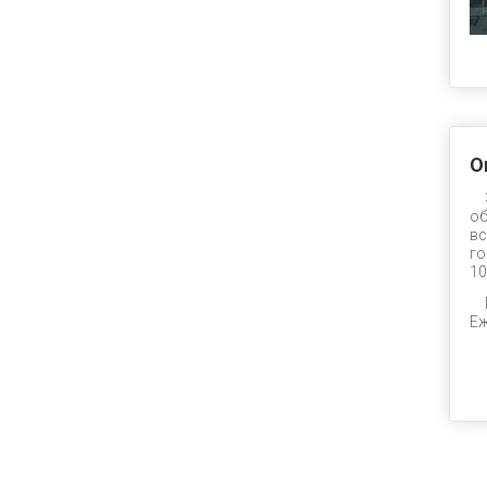
О
об
вс
го
10
Еж