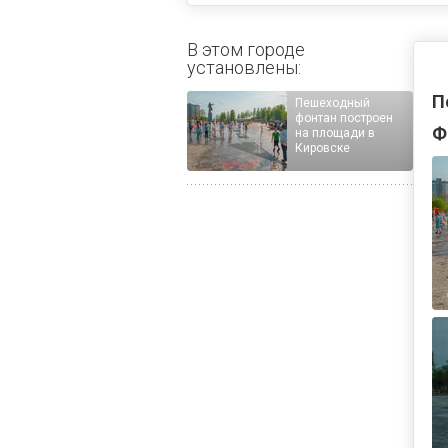
В этом городе
установлены:
П
Пешеходный
фонтан построен
Ф
на площади в
Кировске