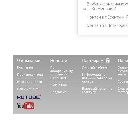
В обеих фонтанных 
нашей компанией.
Фонтан в г.Есентуки.
Фонтан в г.Пятигорск
О компании
Новости
Партнерам
Поле
Компания
По
Личный кабинет
Статьи
ассортименту,
актуа
стоимости,
темы
Производители
Информация о
новинкам
наличии товара на
складе
Совет
Благодарности
СМИ о нас
Быстрый поиск по
Схемы
Наши клиенты
Подписка
артикулу
фотог