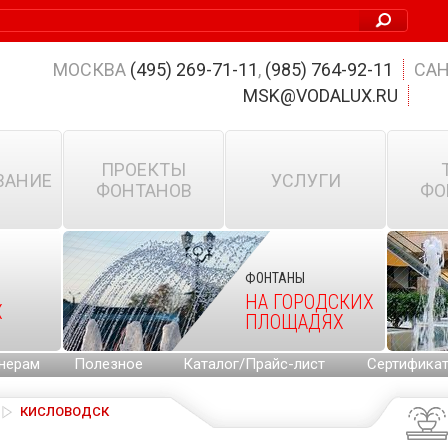
МОСКВА
(495) 269-71-11
,
(985) 764-92-11
САН
MSK@VODALUX.RU
ПРОЕКТЫ
ВАНИЕ
УСЛУГИ
ФОНТАНОВ
ФО
ФОНТАНЫ
НА ГОРОДСКИХ
Х
ПЛОЩАДЯХ
нерам
Полезное
Каталог/Прайс-лист
Сертифика
КИСЛОВОДСК