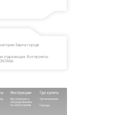
натории Заря в городе
з отдыхающих. Все проекты
FONTANA.
ты
Инструкции
Где купить
на
Инструкции к
Организации
оборудованию
по категориям
Города