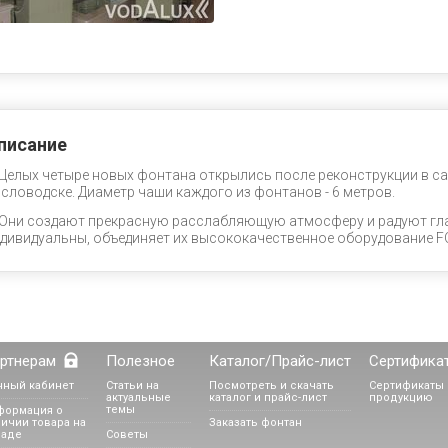
писание
Целых четыре новых фонтана открылись после реконструкции в са
словодске. Диаметр чаши каждого из фонтанов - 6 метров.
Они создают прекрасную расслабляющую атмосферу и радуют гла
дивидуальны, объединяет их высококачественное оборудование 
ртнерам
Полезное
Каталог/Прайс-лист
Сертифика
чный кабинет
Статьи на
Посмотреть и скачать
Сертификаты 
актуальные
каталог и прайс-лист
продукцию
темы
формация о
ичии товара на
Заказать фонтан
ладе
Советы