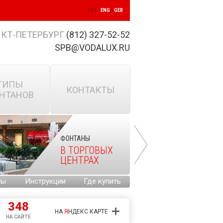
РУС
ENG
GER
КТ-ПЕТЕРБУРГ
(812) 327-52-52
SPB@VODALUX.RU
ТИПЫ
КОНТАКТЫ
НТАНОВ
ФОНТАНЫ
В ТОРГОВЫХ
ЦЕНТРАХ
ты
Инструкции
Где купить
348
НА
Я
НДЕКС КАРТЕ
НА САЙТЕ