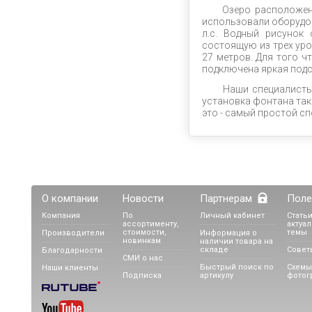
Озеро расположенно
использовали оборудо
л.с. Водный рисунок
состоящую из трех уро
27 метров. Для того ч
подключена яркая подс
Наши специалисты о
установка фонтана так
это - самый простой с
О компании
Новости
Партнерам
Поле
Компания
По
Личный кабинет
Статьи
ассортименту,
актуа
стоимости,
темы
Производители
Информация о
новинкам
наличии товара на
складе
Совет
Благодарности
СМИ о нас
Быстрый поиск по
Схемы
Наши клиенты
Подписка
артикулу
фотог