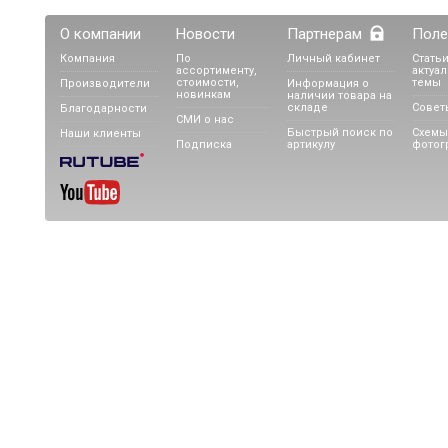
О компании
Новости
Партнерам
Поле
Компания
По
Личный кабинет
Статьи
ассортименту,
актуа
стоимости,
темы
Производители
Информация о
новинкам
наличии товара на
складе
Совет
Благодарности
СМИ о нас
Быстрый поиск по
Схемы
Наши клиенты
Подписка
артикулу
фотог