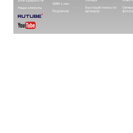
складе
Совет
Благодарности
СМИ о нас
Быстрый поиск по
Схемы
Наши клиенты
Подписка
артикулу
фотог