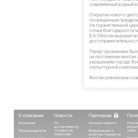
современный водный к
Открытие нового цвет
посвященным празднова
На торжественной цере
слова благодарности 
В.А.Облогин выразил в
достопримечательност
Перед горожанами было
на протяжении многих 
украшением города. Фон
скульптурной композиц
Фонтан реализован сов
О компании
Новости
Партнерам
Поле
Компания
По
Личный кабинет
Статьи
ассортименту,
актуа
стоимости,
темы
Производители
Информация о
новинкам
наличии товара на