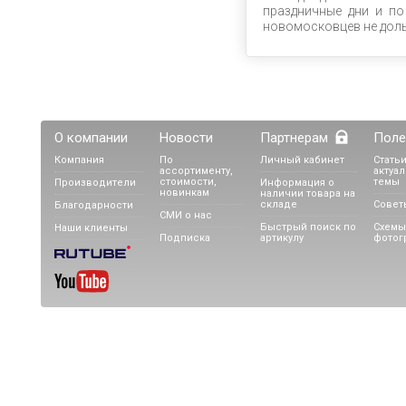
праздничные дни и по
новомосковцев не дольк
О компании
Новости
Партнерам
Поле
Компания
По
Личный кабинет
Статьи
ассортименту,
актуа
стоимости,
темы
Производители
Информация о
новинкам
наличии товара на
складе
Совет
Благодарности
СМИ о нас
Быстрый поиск по
Схемы
Наши клиенты
Подписка
артикулу
фотог