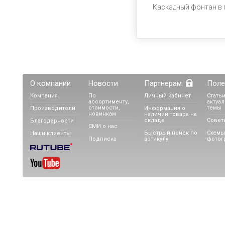
Каскадный фонтан в 
О компании
Новости
Партнерам
Поле
Компания
По
Личный кабинет
Статьи
ассортименту,
актуа
стоимости,
темы
Производители
Информация о
новинкам
наличии товара на
складе
Совет
Благодарности
СМИ о нас
Быстрый поиск по
Схемы
Наши клиенты
Подписка
артикулу
фотог