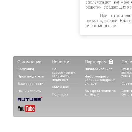
заслуживает внимани
решетки, создающих ярк
При строительств
производителей. Благо
очень много лет.
О компании
Новости
Партнерам
Поле
Компания
По
Личный кабинет
Статьи
ассортименту,
актуа
стоимости,
темы
Производители
Информация о
новинкам
наличии товара на
складе
Совет
Благодарности
СМИ о нас
Быстрый поиск по
Схемы
Наши клиенты
Подписка
артикулу
фотог