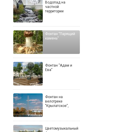
Водопад на
частной
территории
Фонтан "Парящий
камень"
Фонтан "Адам и
Ева"
Фонтан на
велотреке
"Крылатское",
Цветомузыкальный