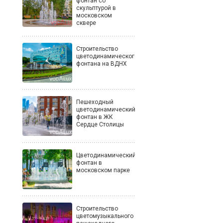
фонтан со
скульптурой в
московском
сквере
Строительство
цветодинамического
фонтана на ВДНХ
Пешеходный
цветодинамический
фонтан в ЖК
Сердце Столицы
Цветодинамический
фонтан в
московском парке
Строительство
цветомузыкального