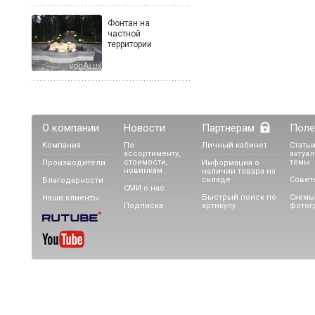
Фонтан на
частной
территории
О компании
Новости
Партнерам
Поле
Компания
По
Личный кабинет
Статьи
ассортименту,
актуа
стоимости,
темы
Производители
Информация о
новинкам
наличии товара на
складе
Совет
Благодарности
СМИ о нас
Быстрый поиск по
Схемы
Наши клиенты
Подписка
артикулу
фотог