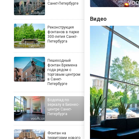
Санкт-Петербурге
Видео
Реконструкция
фонтанов в парке
300-летия Санкт-
Петербурга
Пешеходный
фонтан Времена
года рядом с
торговым центром
в Санкт-
Петербурге
Водопад по
зеркалу в Бизнес-
центре Санкт-
Петербурга
Фонтан на
территории нового