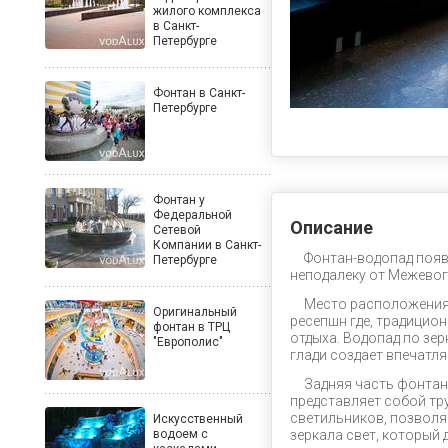
жилого комплекса
в Санкт-
Петербурге
Фонтан в Санкт-
Петербурге
Фонтан у
Федеральной
Описание
Сетевой
Компании в Санкт-
Фонтан-водопад появ
Петербурге
неподалеку от Межевог
Место расположения
Оригинальный
ресепшн где, традицио
фонтан в ТРЦ
отдыха. Водопад по зе
"Европолис"
глади создает впечатл
Задняя часть фонтан
представляет собой тр
светильников, позвол
Искусственный
водоем с
зеркала свет, который