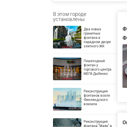
В этом городе
установлены:
Ф
Два новых
гранитных
Ф
фонтана в
парадном дворе
элитного ЖК
Пешеходный
фонтан у
торгового центра
МЕГА Дыбенко
Реконструкция
фонтанов возле
Финляндского
вокзала
О
Реконструкция
фонтана "Маяк" в