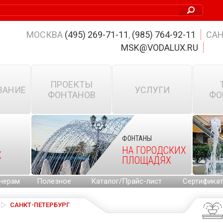
МОСКВА
(495) 269-71-11
,
(985) 764-92-11
САН
MSK@VODALUX.RU
ПРОЕКТЫ
ВАНИЕ
УСЛУГИ
ФОНТАНОВ
ФО
ФОНТАНЫ
НА ГОРОДСКИХ
Х
ПЛОЩАДЯХ
нерам
Полезное
Каталог/Прайс-лист
Сертифика
САНКТ-ПЕТЕРБУРГ