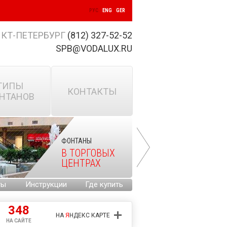
РУС
ENG
GER
КТ-ПЕТЕРБУРГ
(812) 327-52-52
SPB@VODALUX.RU
ТИПЫ
КОНТАКТЫ
НТАНОВ
ФОНТАНЫ
В ТОРГОВЫХ
ЦЕНТРАХ
ты
Инструкции
Где купить
348
НА
Я
НДЕКС КАРТЕ
НА САЙТЕ