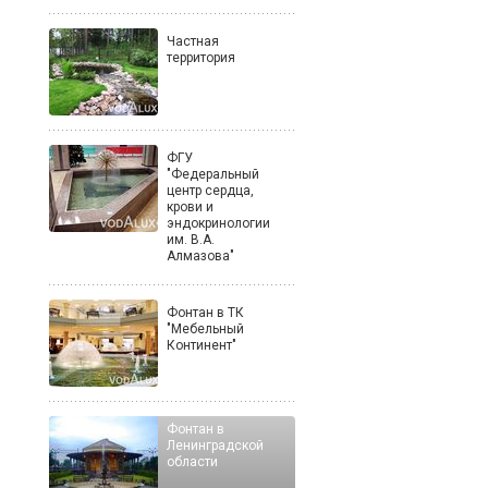
Частная
территория
ФГУ
"Федеральный
центр сердца,
крови и
эндокринологии
им. В.А.
Алмазова"
Фонтан в ТК
"Мебельный
Континент"
Фонтан в
Ленинградской
области