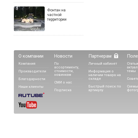
Фонтан на
частной
территории
О компании
Новости
Партнерам
Поле
Компания
По
Личный кабинет
Статьи
ассортименту,
актуа
стоимости,
темы
Производители
Информация о
новинкам
наличии товара на
складе
Совет
Благодарности
СМИ о нас
Быстрый поиск по
Схемы
Наши клиенты
Подписка
артикулу
фотог