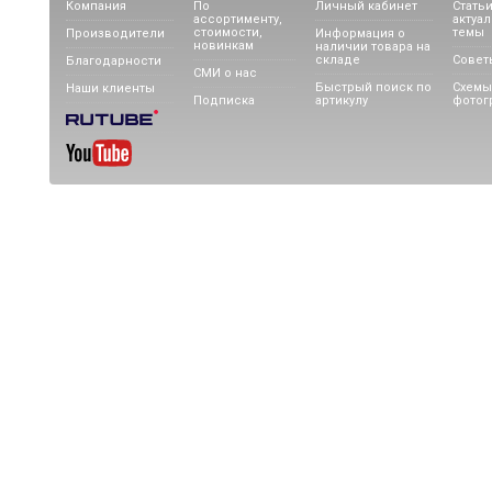
Компания
По
Личный кабинет
Статьи
ассортименту,
актуа
стоимости,
темы
Производители
Информация о
новинкам
наличии товара на
складе
Совет
Благодарности
СМИ о нас
Быстрый поиск по
Схемы
Наши клиенты
Подписка
артикулу
фотог