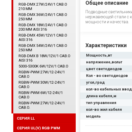
Общее описание
RGB-DMX 27W/24V/1 CAB.O
210 ММ
Подводные светильники
RGB-DMX 36W/24V/1 CAB.O
нержавеющей стали с к
250 ММ
мощности и качества.
RGB-DMX 18W/24V/1 CAB.O
200 ММ AISI 316
RGB-DMX 45W/12V/1 CAB.O
AISI 316
Характеристики
RGB-DMX 54W/24V/1 CAB.O
250 ММ
Мощность,вт
RGB-DMX B 18W/12V/1 CAB.O
AISI 316
напряжение,вольт
5000-5300K 6W/12V/1 CAB.O
цвет светодиодов
RGBW-PWM 27W/12-24V/1
Кол - во светодиодов
CAB.O
RGBW-PWM 30W/12-24V/1
угол,град
CAB.O
кол-во кабельных вво
RGBW-PWM 6W/12-24V/1
длина кабеля,м
CAB.O
тип управления
RGBW-PWM 27W/12-24V/1
CAB.O.
кол-во жил кабеля
модель
СЕРИЯ LL
СЕРИЯ UL(V) RGB PWM