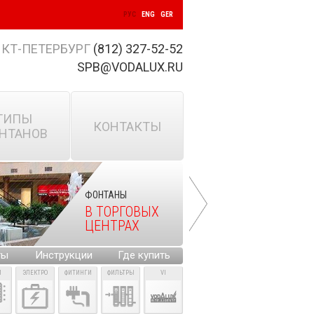
РУС
ENG
GER
КТ-ПЕТЕРБУРГ
(812) 327-52-52
SPB@VODALUX.RU
ТИПЫ
КОНТАКТЫ
НТАНОВ
ФОНТАНЫ
В ТОРГОВЫХ
ЦЕНТРАХ
ты
Инструкции
Где купить
И
ЭЛЕКТРО
ФИТИНГИ
ФИЛЬТРЫ
VI