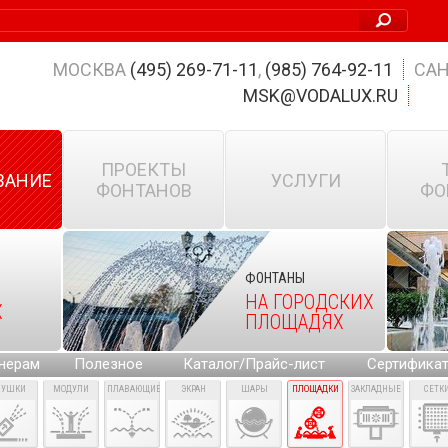
МОСКВА
(495) 269-71-11
,
(985) 764-92-11
САН
MSK@VODALUX.RU
ПРОЕКТЫ
ВАНИЕ
УСЛУГИ
ФОНТАНОВ
ФО
ФОНТАНЫ
НА ГОРОДСКИХ
Х
ПЛОЩАДЯХ
нерам
Полезное
Каталог/Прайс-лист
Сертифика
ПУШКИ
МОДУЛИ
ПЛАВАЮЩИЕ
ЭКРАН
ШАРЫ
ПЛОЩАДКИ
ЗАКЛАДНЫЕ
СЕТК