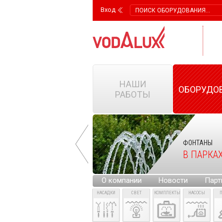
Вход
НАШИ
ОБОРУДО
РАБОТЫ
ФОНТАНЫ
ФОНТАНЫ
НА ГОРОДСКИХ
В ПАРКА
ПЛОЩАДЯХ
О компании
Новости
Парт
НАСАДКИ
СВЕТ
КОМПЛЕКТЫ
НАСОСЫ