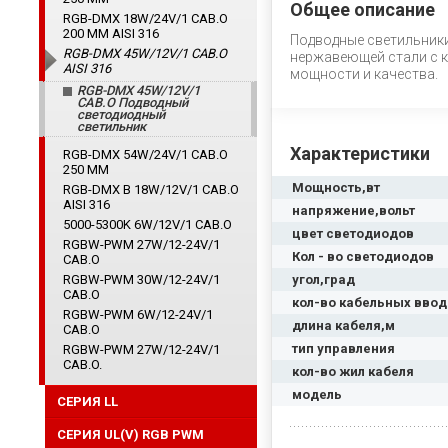
Общее описание
RGB-DMX 18W/24V/1 CAB.O
200 ММ AISI 316
Подводные светильники
RGB-DMX 45W/12V/1 CAB.O
нержавеющей стали с к
AISI 316
мощности и качества.
RGB-DMX 45W/12V/1
CAB.O Подводный
светодиодный
светильник
Характеристики
RGB-DMX 54W/24V/1 CAB.O
250 ММ
Мощность,вт
RGB-DMX B 18W/12V/1 CAB.O
AISI 316
напряжение,вольт
5000-5300K 6W/12V/1 CAB.O
цвет светодиодов
RGBW-PWM 27W/12-24V/1
Кол - во светодиодов
CAB.O
RGBW-PWM 30W/12-24V/1
угол,град
CAB.O
кол-во кабельных вво
RGBW-PWM 6W/12-24V/1
длина кабеля,м
CAB.O
тип управления
RGBW-PWM 27W/12-24V/1
CAB.O.
кол-во жил кабеля
модель
СЕРИЯ LL
СЕРИЯ UL(V) RGB PWM