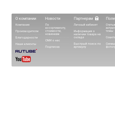
О компании
Новости
Партнерам
Поле
Компания
По
Личный кабинет
Статьи
ассортименту,
актуа
стоимости,
темы
Производители
Информация о
новинкам
наличии товара на
складе
Совет
Благодарности
СМИ о нас
Быстрый поиск по
Схемы
Наши клиенты
Подписка
артикулу
фотог