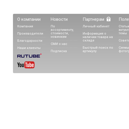
О компании
Новости
Партнерам
Поле
Компания
По
Личный кабинет
Статьи
ассортименту,
актуа
стоимости,
темы
Производители
Информация о
новинкам
наличии товара на
складе
Совет
Благодарности
СМИ о нас
Быстрый поиск по
Схемы
Наши клиенты
Подписка
артикулу
фотог