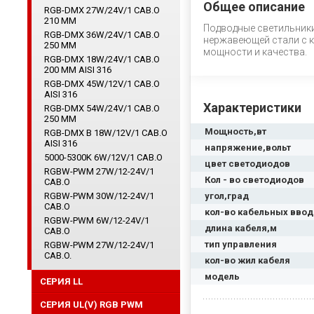
Общее описание
RGB-DMX 27W/24V/1 CAB.O
210 ММ
Подводные светильники
RGB-DMX 36W/24V/1 CAB.O
нержавеющей стали с к
250 ММ
мощности и качества.
RGB-DMX 18W/24V/1 CAB.O
200 ММ AISI 316
RGB-DMX 45W/12V/1 CAB.O
AISI 316
Характеристики
RGB-DMX 54W/24V/1 CAB.O
250 ММ
Мощность,вт
RGB-DMX B 18W/12V/1 CAB.O
AISI 316
напряжение,вольт
5000-5300K 6W/12V/1 CAB.O
цвет светодиодов
RGBW-PWM 27W/12-24V/1
Кол - во светодиодов
CAB.O
RGBW-PWM 30W/12-24V/1
угол,град
CAB.O
кол-во кабельных вво
RGBW-PWM 6W/12-24V/1
длина кабеля,м
CAB.O
тип управления
RGBW-PWM 27W/12-24V/1
CAB.O.
кол-во жил кабеля
модель
СЕРИЯ LL
СЕРИЯ UL(V) RGB PWM