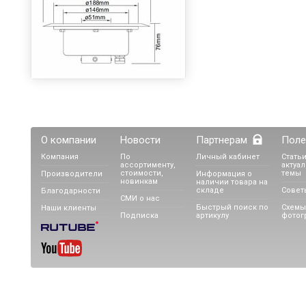
О компании
Новости
Партнерам
Поле
Компания
По
Личный кабинет
Статьи
ассортименту,
актуа
стоимости,
темы
Производители
Информация о
новинкам
наличии товара на
складе
Совет
Благодарности
СМИ о нас
Быстрый поиск по
Схемы
Наши клиенты
Подписка
артикулу
фотог