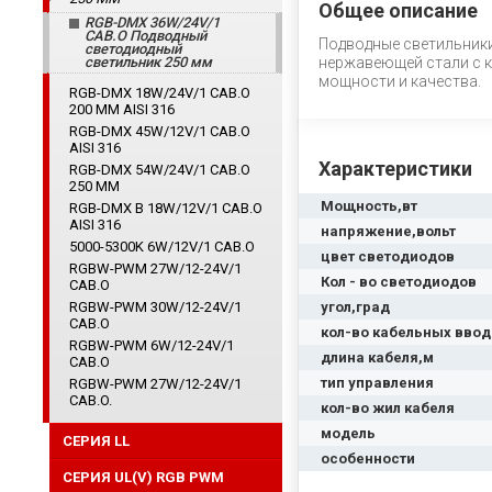
Общее описание
RGB-DMX 36W/24V/1
CAB.O Подводный
Подводные светильники
светодиодный
светильник 250 мм
нержавеющей стали с к
мощности и качества.
RGB-DMX 18W/24V/1 CAB.O
200 ММ AISI 316
RGB-DMX 45W/12V/1 CAB.O
AISI 316
Характеристики
RGB-DMX 54W/24V/1 CAB.O
250 ММ
Мощность,вт
RGB-DMX B 18W/12V/1 CAB.O
AISI 316
напряжение,вольт
5000-5300K 6W/12V/1 CAB.O
цвет светодиодов
RGBW-PWM 27W/12-24V/1
Кол - во светодиодов
CAB.O
RGBW-PWM 30W/12-24V/1
угол,град
CAB.O
кол-во кабельных вво
RGBW-PWM 6W/12-24V/1
длина кабеля,м
CAB.O
тип управления
RGBW-PWM 27W/12-24V/1
CAB.O.
кол-во жил кабеля
модель
СЕРИЯ LL
особенности
СЕРИЯ UL(V) RGB PWM