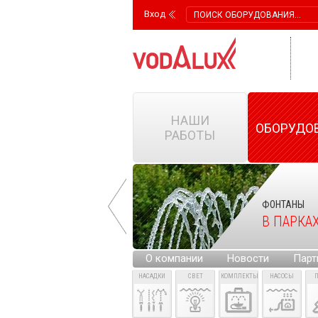
Вход
НАШИ
ОБОРУДО
РАБОТЫ
ФОНТАНЫ
ФОНТАНЫ
НА ГОРОДСКИХ
В ПАРКА
ПЛОЩАДЯХ
О компании
Новости
Парт
НАСАДКИ
СВЕТ
КОМПЛЕКТЫ
НАСОСЫ