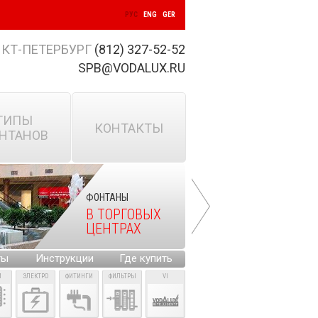
РУС
ENG
GER
КТ-ПЕТЕРБУРГ
(812) 327-52-52
SPB@VODALUX.RU
ТИПЫ
КОНТАКТЫ
НТАНОВ
ФОНТАНЫ
В ТОРГОВЫХ
ЦЕНТРАХ
ты
Инструкции
Где купить
И
ЭЛЕКТРО
ФИТИНГИ
ФИЛЬТРЫ
VI