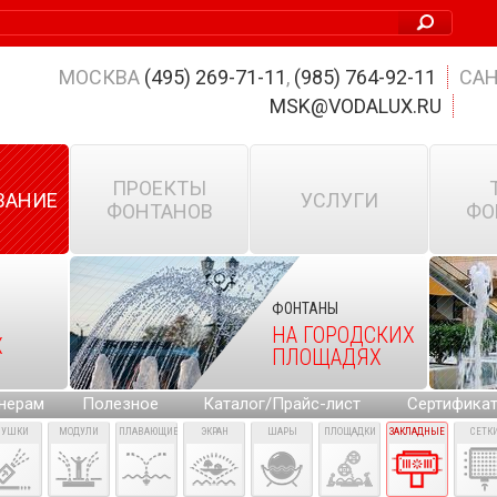
МОСКВА
(495) 269-71-11
,
(985) 764-92-11
САН
MSK@VODALUX.RU
ПРОЕКТЫ
ВАНИЕ
УСЛУГИ
ФОНТАНОВ
ФО
ФОНТАНЫ
НА ГОРОДСКИХ
Х
ПЛОЩАДЯХ
нерам
Полезное
Каталог/Прайс-лист
Сертифика
ПУШКИ
МОДУЛИ
ПЛАВАЮЩИЕ
ЭКРАН
ШАРЫ
ПЛОЩАДКИ
ЗАКЛАДНЫЕ
СЕТК