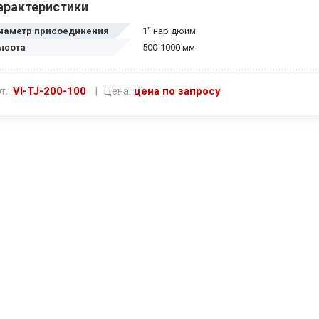
арактеристики
иаметр присоединения
1" нар дюйм
ысота
500-1000 мм
т.:
VI-TJ-200-100
| Цена:
цена по запросу