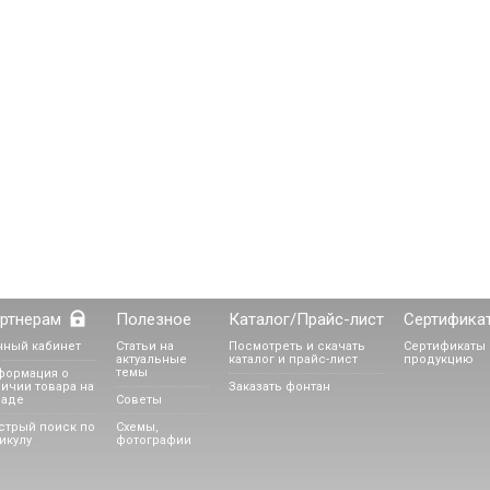
ртнерам
Полезное
Каталог/Прайс-лист
Сертифика
чный кабинет
Статьи на
Посмотреть и скачать
Сертификаты 
актуальные
каталог и прайс-лист
продукцию
темы
формация о
ичии товара на
Заказать фонтан
ладе
Советы
стрый поиск по
Схемы,
икулу
фотографии