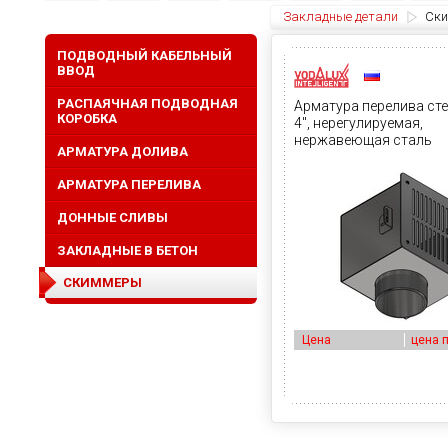
Закладные детали
Ск
ПОДВОДНЫЙ КАБЕЛЬНЫЙ
ВВОД
РАСПАЯЧНАЯ ПОДВОДНАЯ
Арматура перелива ст
КОРОБКА
4", нерегулируемая,
нержавеющая сталь
АРМАТУРА ДОЛИВА
АРМАТУРА ПЕРЕЛИВА
ДОННЫЕ СЛИВЫ
ЗАКЛАДНЫЕ В БЕТОН
СКИММЕРЫ
Цена
цена 