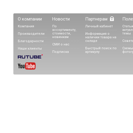
О компании
Новости
Партнерам
Поле
Компания
По
Личный кабинет
Статьи
ассортименту,
актуа
стоимости,
темы
Производители
Информация о
новинкам
наличии товара на
складе
Совет
Благодарности
СМИ о нас
Быстрый поиск по
Схемы
Наши клиенты
Подписка
артикулу
фотог