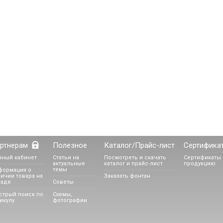
ртнерам
Полезное
Каталог/Прайс-лист
Сертифика
чный кабинет
Статьи на
Посмотреть и скачать
Сертификаты 
актуальные
каталог и прайс-лист
продукцию
темы
формация о
ичии товара на
Заказать фонтан
ладе
Советы
стрый поиск по
Схемы,
икулу
фотографии