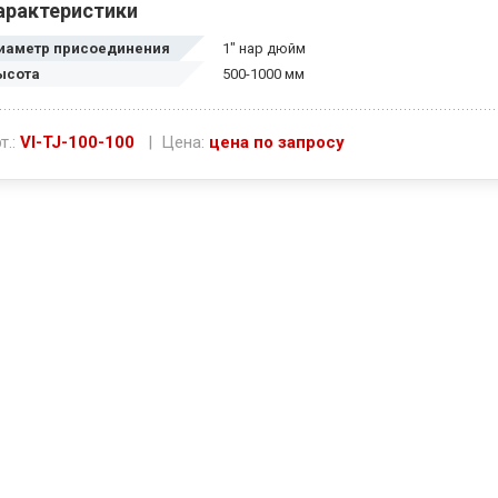
арактеристики
иаметр присоединения
1" нар дюйм
ысота
500-1000 мм
т.:
VI-TJ-100-100
| Цена:
цена по запросу