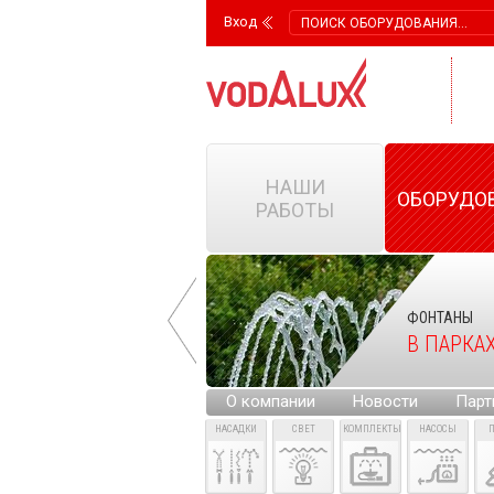
Вход
НАШИ
ОБОРУДО
РАБОТЫ
ФОНТАНЫ
ФОНТАНЫ
НА ГОРОДСКИХ
В ПАРКА
ПЛОЩАДЯХ
О компании
Новости
Парт
НАСАДКИ
СВЕТ
КОМПЛЕКТЫ
НАСОСЫ