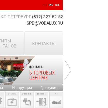
РУС
ENG
GER
КТ-ПЕТЕРБУРГ
(812) 327-52-52
SPB@VODALUX.RU
ТИПЫ
КОНТАКТЫ
НТАНОВ
ФОНТАНЫ
В ТОРГОВЫХ
ЦЕНТРАХ
ты
Инструкции
Где купить
И
ЭЛЕКТРО
ФИТИНГИ
ФИЛЬТРЫ
VI