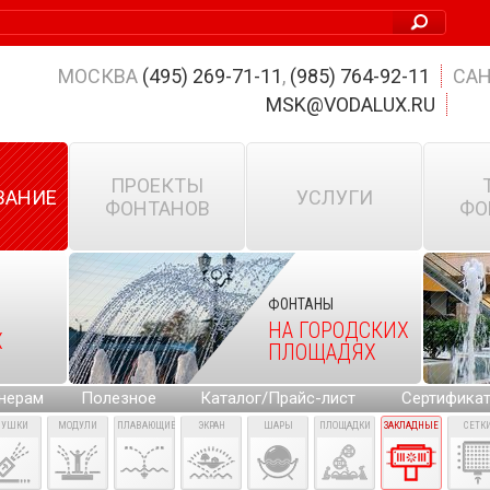
МОСКВА
(495) 269-71-11
,
(985) 764-92-11
САН
MSK@VODALUX.RU
ПРОЕКТЫ
ВАНИЕ
УСЛУГИ
ФОНТАНОВ
ФО
ФОНТАНЫ
НА ГОРОДСКИХ
Х
ПЛОЩАДЯХ
нерам
Полезное
Каталог/Прайс-лист
Сертифика
ПУШКИ
МОДУЛИ
ПЛАВАЮЩИЕ
ЭКРАН
ШАРЫ
ПЛОЩАДКИ
ЗАКЛАДНЫЕ
СЕТК