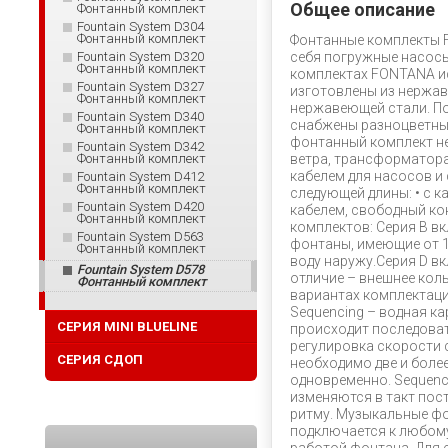
Общее описание
Фонтанный комплект
Fountain System D304
Фонтанный комплект
Фонтанные комплекты 
Fountain System D320
себя погружные насосы
Фонтанный комплект
комплектах FONTANA и
Fountain System D327
изготовлены из нержав
Фонтанный комплект
нержавеющей стали. П
Fountain System D340
снабжены разноцветным
Фонтанный комплект
фонтанный комплект не
Fountain System D342
Фонтанный комплект
ветра, трансформатор
кабелем для насосов и
Fountain System D412
Фонтанный комплект
следующей длины: • с к
Fountain System D420
кабелем, свободный кон
Фонтанный комплект
комплектов: Серия B в
Fountain System D563
фонтаны, имеющие от 1
Фонтанный комплект
воду наружу.Серия D в
Fountain System D578
отличие – внешнее кол
Фонтанный комплект
вариантах комплектации
Sequencing – водная к
СЕРИЯ MINI BLUELINE
происходит последова
регулировка скорости 
СЕРИЯ СДОП
необходимо две и боле
одновременно. Sequenci
изменяются в такт пос
ритму. Музыкальные ф
подключается к любому 