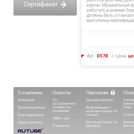
работой фонтана. Для 
Сертификат
картин. Музыкальный ф
работать в режиме Sequ
должны быть установл
выполнены квалифицир
Арт.:
D578
| Цена:
це
О компании
Новости
Партнерам
Поле
Компания
По
Личный кабинет
Статьи
ассортименту,
актуа
стоимости,
темы
Производители
Информация о
новинкам
наличии товара на
складе
Совет
Благодарности
СМИ о нас
Быстрый поиск по
Схемы
Наши клиенты
Подписка
артикулу
фотог