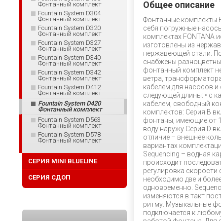
Общее описание
Фонтанный комплект
Fountain System D304
Фонтанный комплект
Фонтанные комплекты 
Fountain System D320
себя погружные насосы
Фонтанный комплект
комплектах FONTANA и
Fountain System D327
изготовлены из нержав
Фонтанный комплект
нержавеющей стали. П
Fountain System D340
снабжены разноцветным
Фонтанный комплект
фонтанный комплект не
Fountain System D342
Фонтанный комплект
ветра, трансформатор
кабелем для насосов и
Fountain System D412
Фонтанный комплект
следующей длины: • с к
Fountain System D420
кабелем, свободный кон
Фонтанный комплект
комплектов: Серия B в
Fountain System D563
фонтаны, имеющие от 1
Фонтанный комплект
воду наружу.Серия D в
Fountain System D578
отличие – внешнее кол
Фонтанный комплект
вариантах комплектации
Sequencing – водная к
СЕРИЯ MINI BLUELINE
происходит последова
регулировка скорости 
СЕРИЯ СДОП
необходимо две и боле
одновременно. Sequenci
изменяются в такт пос
ритму. Музыкальные ф
подключается к любому 