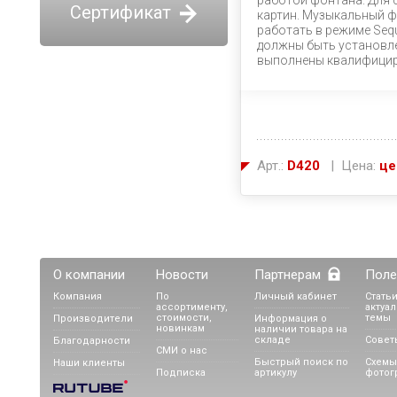
работой фонтана. Для 
Сертификат
картин. Музыкальный ф
работать в режиме Sequ
должны быть установл
выполнены квалифицир
Арт.:
D420
| Цена:
це
О компании
Новости
Партнерам
Поле
Компания
По
Личный кабинет
Статьи
ассортименту,
актуа
стоимости,
темы
Производители
Информация о
новинкам
наличии товара на
складе
Совет
Благодарности
СМИ о нас
Быстрый поиск по
Схемы
Наши клиенты
Подписка
артикулу
фотог