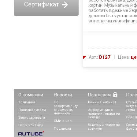
работой фонтана. Для 
Сертификат
картин. Музыкальный ф
работать в режиме Sequ
должны быть установл
выполнены квалифицир
Арт.:
D127
| Цена:
це
О компании
Новости
Партнерам
Поле
Компания
По
Личный кабинет
Статьи
ассортименту,
актуа
стоимости,
темы
Производители
Информация о
новинкам
наличии товара на
складе
Совет
Благодарности
СМИ о нас
Быстрый поиск по
Схемы
Наши клиенты
Подписка
артикулу
фотог