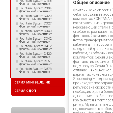
Fountain System D138
Общее описание
Фонтанный комплект
Fountain System D304
Фонтанные комплекты 
Фонтанный комплект
себя погружные насосы
Fountain System D320
комплектах FONTANA и
Фонтанный комплект
изготовлены из нержав
Fountain System D327
Фонтанный комплект
нержавеющей стали. П
Fountain System D340
снабжены разноцветным
Фонтанный комплект
фонтанный комплект не
Fountain System D342
ветра, трансформатор
Фонтанный комплект
кабелем для насосов и
Fountain System D412
следующей длины: • с к
Фонтанный комплект
кабелем, свободный кон
Fountain System D420
Фонтанный комплект
комплектов: Серия B в
Fountain System D563
фонтаны, имеющие от 1
Фонтанный комплект
воду наружу.Серия D в
Fountain System D578
отличие – внешнее кол
Фонтанный комплект
вариантах комплектации
Sequencing – водная к
СЕРИЯ MINI BLUELINE
происходит последова
регулировка скорости 
СЕРИЯ СДОП
необходимо две и боле
одновременно. Sequenci
изменяются в такт пос
ритму. Музыкальные ф
подключается к любому 