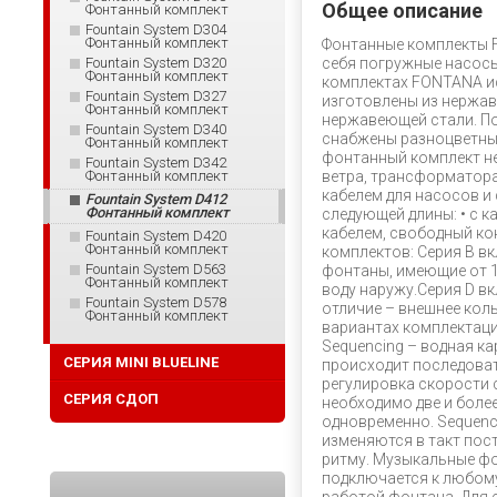
Общее описание
Фонтанный комплект
Fountain System D304
Фонтанный комплект
Фонтанные комплекты 
Fountain System D320
себя погружные насосы
Фонтанный комплект
комплектах FONTANA и
Fountain System D327
изготовлены из нержав
Фонтанный комплект
нержавеющей стали. П
Fountain System D340
снабжены разноцветным
Фонтанный комплект
фонтанный комплект не
Fountain System D342
Фонтанный комплект
ветра, трансформатор
кабелем для насосов и
Fountain System D412
Фонтанный комплект
следующей длины: • с к
кабелем, свободный кон
Fountain System D420
Фонтанный комплект
комплектов: Серия B в
Fountain System D563
фонтаны, имеющие от 1
Фонтанный комплект
воду наружу.Серия D в
Fountain System D578
отличие – внешнее кол
Фонтанный комплект
вариантах комплектации
Sequencing – водная к
СЕРИЯ MINI BLUELINE
происходит последова
регулировка скорости 
СЕРИЯ СДОП
необходимо две и боле
одновременно. Sequenci
изменяются в такт пос
ритму. Музыкальные ф
подключается к любому 