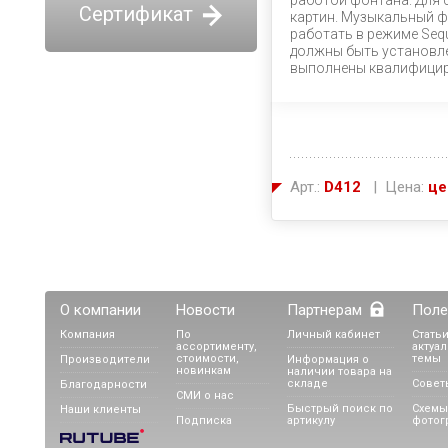
работой фонтана. Для 
Сертификат
картин. Музыкальный ф
работать в режиме Sequ
должны быть установл
выполнены квалифицир
Арт.:
D412
| Цена:
це
О компании
Новости
Партнерам
Поле
Компания
По
Личный кабинет
Статьи
ассортименту,
актуа
стоимости,
темы
Производители
Информация о
новинкам
наличии товара на
складе
Совет
Благодарности
СМИ о нас
Быстрый поиск по
Схемы
Наши клиенты
Подписка
артикулу
фотог