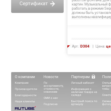
работой фонтана. Для 
Сертификат
картин. Музыкальный ф
работать в режиме Sequ
должны быть установл
выполнены квалифицир
Арт.:
D304
| Цена:
це
О компании
Новости
Партнерам
Поле
Компания
По
Личный кабинет
Статьи
ассортименту,
актуа
стоимости,
темы
Производители
Информация о
новинкам
наличии товара на
складе
Совет
Благодарности
СМИ о нас
Быстрый поиск по
Схемы
Наши клиенты
Подписка
артикулу
фотог