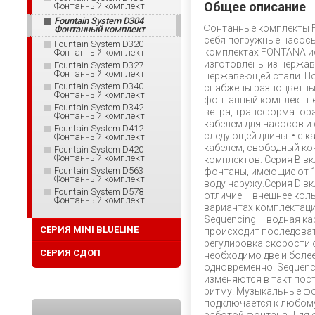
Общее описание
Фонтанный комплект
Fountain System D304
Фонтанные комплекты 
Фонтанный комплект
себя погружные насосы
Fountain System D320
комплектах FONTANA и
Фонтанный комплект
изготовлены из нержав
Fountain System D327
Фонтанный комплект
нержавеющей стали. П
Fountain System D340
снабжены разноцветным
Фонтанный комплект
фонтанный комплект не
Fountain System D342
ветра, трансформатор
Фонтанный комплект
кабелем для насосов и
Fountain System D412
следующей длины: • с к
Фонтанный комплект
кабелем, свободный кон
Fountain System D420
Фонтанный комплект
комплектов: Серия B в
Fountain System D563
фонтаны, имеющие от 1
Фонтанный комплект
воду наружу.Серия D в
Fountain System D578
отличие – внешнее кол
Фонтанный комплект
вариантах комплектации
Sequencing – водная к
СЕРИЯ MINI BLUELINE
происходит последова
регулировка скорости 
СЕРИЯ СДОП
необходимо две и боле
одновременно. Sequenci
изменяются в такт пос
ритму. Музыкальные ф
подключается к любому 