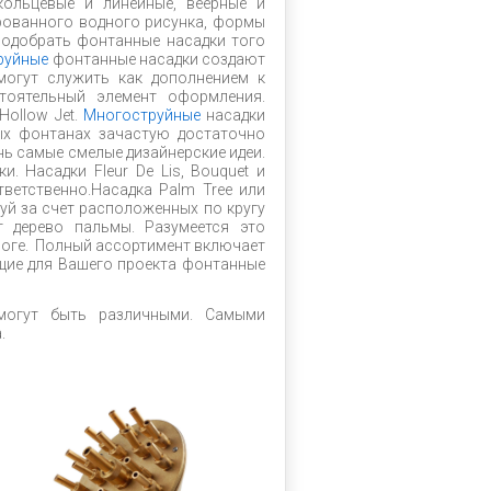
кольцевые и линейные, веерные и
рованного водного рисунка, формы
подобрать фонтанные насадки того
руйные
фонтанные насадки создают
могут служить как дополнением к
тоятельный элемент оформления.
Hollow Jet.
Многоструйные
насадки
ых фонтанах зачастую достаточно
ь самые смелые дизайнерские идеи.
 Насадки Fleur De Lis, Bouquet и
тветственно.Насадка Palm Tree или
й за счет расположенных по кругу
 дерево пальмы. Разумеется это
логе. Полный ассортимент включает
щие для Вашего проекта фонтанные
могут быть различными. Самыми
.