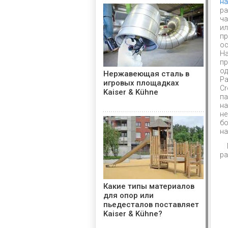
на
ра
ча
ил
пр
о
На
пр
од
Нержавеющая сталь в
Ра
игровых площадках
Cr
Kaiser & Kühne
па
н
не
бо
на
ра
Какие типы материалов
для опор или
пьедесталов поставляет
Kaiser & Kühne?