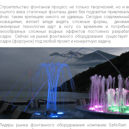
Строительство фонтанов процесс не только творческий, но и в
ошлого века статичные фонтаны даже без подсветки привлекали
йчас таким зрелищем никого не удивишь. Сегодня современны
нновациями, желает везде видеть сложные формы, динамику
нженерные технологии идут в ногу со временем и потребно
азнообразных сложных водных эффектов постоянно разраба
садок. Сейчас на рынке фонтанного оборудования существует
садок (форсунок) под любой проект и конкретную задачу.
Лидеры рынка фонтанного оборудования компании Safe-Rain