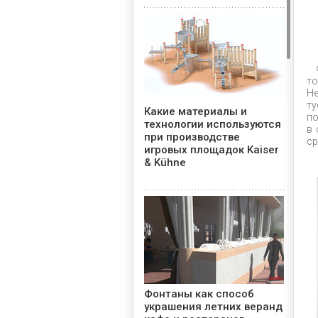
то
Не
ту
Какие материалы и
по
технологии используются
в 
при производстве
ср
игровых площадок Kaiser
& Kühne
Фонтаны как способ
украшения летних веранд