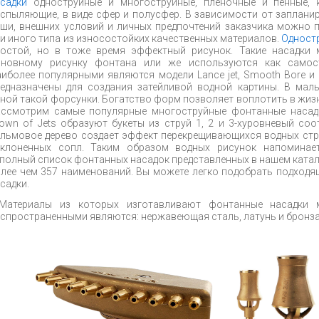
садки
одноструйные и многоструйные, пленочные и пенные, 
спыляющие, в виде сфер и полусфер. В зависимости от заплани
ши, внешних условий и личных предпочтений заказчика можно 
и иного типа из износостойких качественных материалов.
Одност
остой, но в тоже время эффектный рисунок. Такие насадки 
сновному рисунку фонтана или же используются как самос
иболее популярными являются модели Lance jet, Smooth Bore и 
едназначены для создания затейливой водной картины. В мал
ной такой форсунки. Богатство форм позволяет воплотить в жизн
ссмотрим самые популярные многоструйные фонтанные насадки.
own of Jets образуют букеты из струй 1, 2 и 3-хуровневый соо
льмовое дерево создает эффект перекрещивающихся водных стру
аклоненных сопл. Таким образом водных рисунок напоминает
полный список фонтанных насадок представленных в нашем ката
лее чем 357 наименований. Вы можете легко подобрать подходя
садки.
Материалы из которых изготавливают фонтанные насадки 
спространенными являются: нержавеющая сталь, латунь и бронза