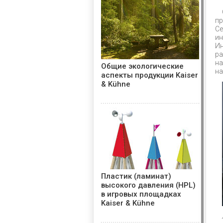
пр
Се
и
И
р
на
Общие экологические
на
аспекты продукции Kaiser
& Kühne
Пластик (ламинат)
высокого давления (HPL)
в игровых площадках
Kaiser & Kühne