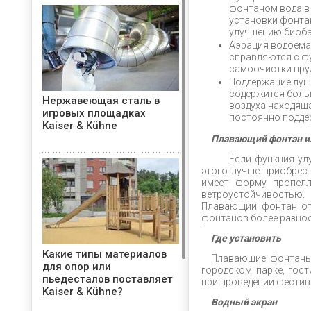
фонтаном вода в 
установки фонтан
улучшению биоба
Аэрация водоема
справляются с ф
самоочистки пру
Поддержание лунк
содержится боль
Нержавеющая сталь в
воздуха находяща
игровых площадках
постоянно подде
Kaiser & Kühne
Плавающий фонтан или
Если функция улучш
этого лучше приобрес
имеет форму пропелл
ветроустойчивостью.
Плавающий фонтан от
фонтанов более разноо
Где установить
Какие типы материалов
Плавающие фонтаны 
для опор или
городском парке, гост
пьедесталов поставляет
при проведении фестив
Kaiser & Kühne?
Водный экран