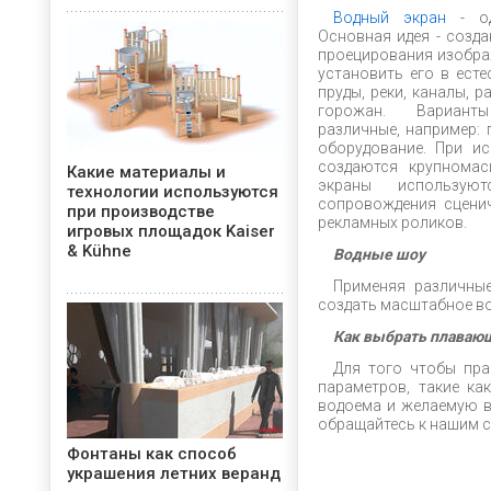
Водный экран
- од
Основная идея - созд
проецирования изобра
установить его в есте
пруды, реки, каналы, 
горожан. Варианты
различные, например: 
оборудование. При ис
создаются крупнома
Какие материалы и
экраны использую
технологии используются
сопровождения сценич
при производстве
рекламных роликов.
игровых площадок Kaiser
& Kühne
Водные
шоу
Применяя различны
создать масштабное в
Как выбрать плаваю
Для того чтобы пр
параметров, такие ка
водоема и желаемую в
обращайтесь к нашим с
Фонтаны как способ
украшения летних веранд