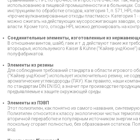
сравнимыми с HPL по прочности и простоте очистки. Так, напр
использованию в пищевой промышленности и в больницах. Со
инструкциям по обработке отходов, категория 1, п. 571, HPL-
«прочие вулканизированные отходы пластмасс». Категория 1 -
можно сжигать на действующих мусоросжигающих заводах, 
власти. Кроме того, отходы HPL можно депонировать на конт
Соединительные элементы, изготовленные из нержавеюще
В отношении винтов, шайб, гаек и т. д. действуют такие же тре
вторсырья, используемого Kaiser & Kühne ("Кайзер унд Кюне")
полуфабрикатов.
Элементы из резины
Для соблюдения требований стандарта в области игрового обо
("Кайзер унд Кюне") использует исключительно резину, не со
ароматические углеводороды (ПАУ). Как правило, наши комп
по стандартам DIN EN ISO, а значит при производстве продукц
предъявляемые к защите окружающей среды.
Элементы из ПЭВП
Этот полиэтилен, как понятно из самого названия, синтезиру
Полиэтилен относится к классу экологически чистых термопл
вторичной переработке и популярным источником энергии на
поскольку сгорает полностью, без образования остатков. Пол
вод.