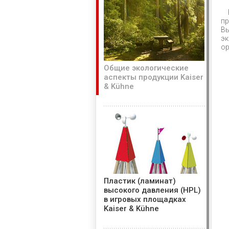
пр
Вы
эк
ор
Общие экологические
аспекты продукции Kaiser
& Kühne
Пластик (ламинат)
высокого давления (HPL)
в игровых площадках
Kaiser & Kühne