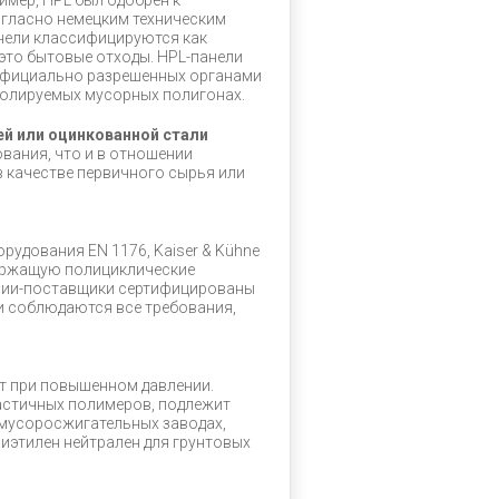
имер, HPL был одобрен к
гласно немецким техническим
панели классифицируются как
 это бытовые отходы. HPL-панели
официально разрешенных органами
ролируемых мусорных полигонах.
й или оцинкованной стали
бования, что и в отношении
 в качестве первичного сырья или
рудования EN 1176, Kaiser & Kühne
держащую полициклические
ании-поставщики сертифицированы
ии соблюдаются все требования,
ют при повышенном давлении.
астичных полимеров, подлежит
 мусоросжигательных заводах,
иэтилен нейтрален для грунтовых