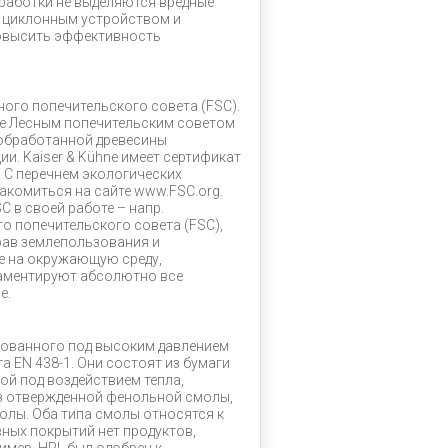
бработки не выделяются вредные
 циклонным устройством и
овысить эффективность
ного попечительского совета (FSC).
ые Лесным попечительским советом
 обработанной древесины
. Kaiser & Kühne имеет сертификат
 С перечнем экологических
акомиться на сайте www.FSC.org.
 в своей работе – напр.
о попечительского совета (FSC),
рав землепользования и
е на окружающую среду,
ламентируют абсолютно все
e.
сованного под высоким давлением
а EN 438-1. Они состоят из бумаги
ой под воздействием тепла,
из отвержденной фенольной смолы,
олы. Оба типа смолы относятся к
ных покрытий нет продуктов,