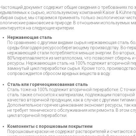
Настоящий документ содержит общие сведения о требованиях по 
едъявляемых к сырью, используемому компанией Kaiser & Kühne п
бирая сырье, мы стараемся применять только экологически чист
ологические равновесие в природе. В отношении используемых ма
иентируется на следующие критерии.
Нержавеющая сталь
По сравнению с другими видами сырья нержавеющая сталь бо
среды благодаря ресурсосберегающему производству. Во-перв
нержавеющей стали потребляется меньше энергии. Во-вторых
80%переплавляется из металлолома, что позволяет сберечь и
ресурсы. Нержавеющая сталь на 100% подлежит вторичной пе
замкнутый цикл переработки сырья. Кроме того, производств
сопровождается сбросом вредных веществ в воду.
Сталь или горячеоцинкованная сталь
Сталь тоже на 100% подлежит вторичной переработке. С точки
сталь также относится к материалам, подлежащим повторной п
качество вторичной продукции, как в случае с другими типами 
Дополнительное горячее цинкование экономит ресурсы, так ка
не требует технического обслуживания или ремонта. В этом с
цикл вторичной переработки.
Компоненты с порошковым покрытием
Порошковые краски не содержат растворителей и считаются о