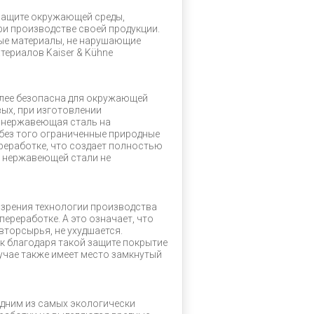
защите окружающей среды,
ри производстве своей продукции.
ые материалы, не нарушающие
териалов Kaiser & Kühne
лее безопасна для окружающей
ых, при изготовлении
, нержавеющая сталь на
 без того ограниченные природные
реработке, что создает полностью
о нержавеющей стали не
 зрения технологии производства
ереработке. А это означает, что
вторсырья, не ухудшается.
к благодаря такой защите покрытие
лучае также имеет место замкнутый
дним из самых экологически