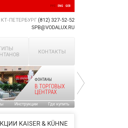
РУС
ENG
GER
КТ-ПЕТЕРБУРГ
(812) 327-52-52
SPB@VODALUX.RU
ТИПЫ
КОНТАКТЫ
НТАНОВ
ФОНТАНЫ
В ТОРГОВЫХ
ЦЕНТРАХ
ты
Инструкции
Где купить
ЦИИ KAISER & KÜHNE