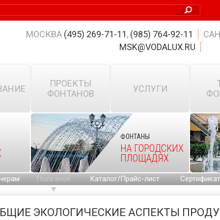
МОСКВА
(495) 269-71-11
,
(985) 764-92-11
САН
MSK@VODALUX.RU
ПРОЕКТЫ
ВАНИЕ
УСЛУГИ
ФОНТАНОВ
ФО
ФОНТАНЫ
НА ГОРОДСКИХ
Х
ПЛОЩАДЯХ
нерам
Полезное
Каталог/Прайс-лист
Сертифика
БЩИЕ ЭКОЛОГИЧЕСКИЕ АСПЕКТЫ ПРОДУК