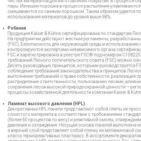
чистых материалов для изготовления покрытий. В процессе о
пары. Излишки порошка в процессе распыления улавливаются
смешиваются со свежим порошком. Таким образом удается п
использования материалов до уровня выше 98%.
Робиния
Продукция Kaiser & Kühne сертифицирована по стандартам Лес
На предприятии действуют жесткие регламенты, разработанн
(FSC). Безопасность для окружающей среды и использование
контролируются экспертами независимого органа сертификации
FSC и зарегистрирована в реестре FSC® под номером C108225.
требований Лесного попечительского совета (FSC) можно озн
Десять руководящих принципов, которыми руководствуется FSC
соблюдение требований законодательства и принципов Лесног
выполнение требований о праве собственности, реализация п
распределение ответственности, пользованию лесами, влияни
сохранения лесов высокой природоохранной ценности – рег
процессы хозяйственной деятельности компании Kaiser & Kühn
Ламинат высокого давления (HPL)
Декоративные HPL-панели представляют собой плиты из прес
слоистого материала в соответствии с требованиями стандарт
(более 60 процентов по весу) и реактивной смолы, отверждаем
давления и охлаждения. Несущая основа панелей выполнена 
а верхний слой представляет собой пленку из меламиновой см
классу термореактивных пластмасс. В ассортименте декоратив