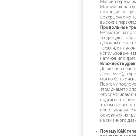
Массив дерева им
Максимальная дл
помощью специал
совершенно не по
высокие переклад
Продольные тр
Несмотря на пос
тенденцию к обр
ценовом сегменте
трещин, и их воз
использовании ма
натяжения в древ
Влажность древ
До сих пор цельн
древесине (до ур
могло быть очен
Поэтому после у
этом диаметр опо
обуславливают н
подтягивать резь
ходом процесса 
использованию н
основания из тру
неизменного диа
Почему K&K тепе