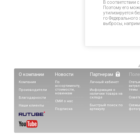
В соответствии с
Поэтому его мож
утилизируется бе
го Федерального 
выбросы, наприме
О компании
Новости
Партнерам
Поле
Компания
По
Личный кабинет
Статьи
ассортименту,
актуа
стоимости,
темы
Производители
Информация о
новинкам
наличии товара на
складе
Совет
Благодарности
СМИ о нас
Быстрый поиск по
Схемы
Наши клиенты
Подписка
артикулу
фотог