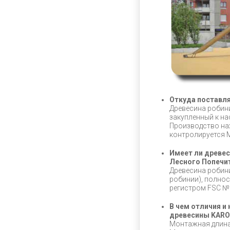
Откуда поставля
Древесина робини
закупленный к на
Производство на
контролируется 
Имеет ли древе
Лесного Попечит
Древесина робини
робинии), полно
регистром FSC №.
В чем отличия и
древесины KAR
Монтажная длина