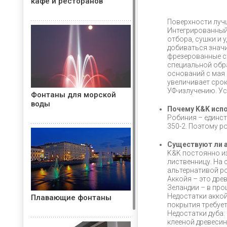
кафе и ресторанов
Поверхности луч
Интегрированный
отбора, сушки и 
добиваться значи
фрезерованные с
специальной обра
оснований с мая 
увеличивает срок
УФ-излучению. Ус
Фонтаны для морской
воды
Почему K&K исп
Робиния – единст
350-2. Поэтому р
Существуют ли 
K&K постоянно из
лиственницу. На 
альтернативой ро
Аккойя – это дре
Зеландии – в про
Недостатки аккой
Плавающие фонтаны
покрытия требует
Недостатки дуба:
клееной древесин