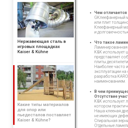
Чем отличается 
GКлеефанерный ма
или плит толщино
Клеефанерный ма
и долговечностью
Нержавеющая сталь в
Что такое ламин
игровых площадках
Ламинированная 
Kaiser & Kühne
K&K использует 
представляет со
плиты десятилет
Наиболее часто и
эксплуатации на 
разработка KAROL
наименованием.
В чем преимуще
Отсутствие учас
K&K использует л
Какие типы материалов
котором практич
для опор или
Наша клееная др
пьедесталов поставляет
не имеющих дефе
Kaiser & Kühne?
Спиральная зерни
Отдельные ламели