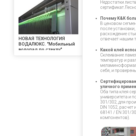
Недостатки листв
сертификат Лесно
Почему K&K боль
В ценовом сегмен
после установки
расхождение стык
НОВАЯ ТЕХНОЛОГИЯ
отвечает нашим т
ВОДАЛЮКС. "Мобильный
водопад по стеклу".
Какой клей испо
Склеивание ламел
температур и ра
меламиноформаль
себя, и проверен
Сертифицирован 
уличного приме
Оба типа клея с
университета и п
301/302, для про
Насосы для фонтанов
DIN 1052, расчет
68141 / EN 301/3
компонентов).