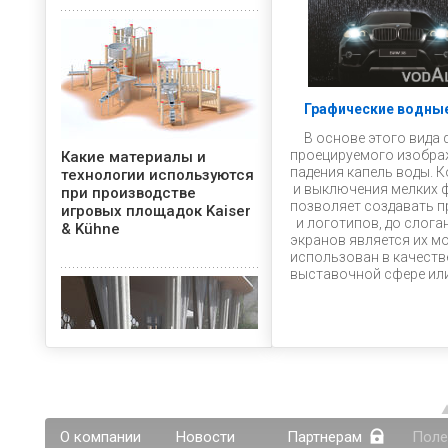
Графические водны
В основе этого вида
проецируемого изображ
Какие материалы и
падения капель воды.
технологии используются
и выключения мелких ф
при производстве
позволяет создавать 
игровых площадок Kaiser
и логотипов, до слога
& Kühne
экранов является их м
использован в качеств
выставочной сфере или
Фонтаны как способ
украшения летних веранд
О компании
Новости
Партнерам
Поле