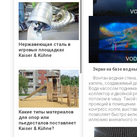
Нержавеющая сталь в
игровых площадках
Kaiser & Kühne
Экран на базе водны
Фонтан водная стена
капель, создаваемый да
Вода насосом поднимае
коллектор и двойной р
потоком в чашу. Такой
проекций в помещении.
конгресс холле, выста
Какие типы материалов
позволяет быстро вклю
для опор или
иллюзию внезапного по
пьедесталов поставляет
Kaiser & Kühne?