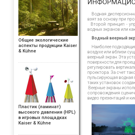
ИНФОРМАЦИО
Водная дисперсионн
взят за основу при пр
Второй принцип - упр
водных экранов или ка
Водный веерный экр
Общие экологические
аспекты продукции Kaiser
Наиболее подходящи
& Kühne
воздухе или вблизи су
веерный экран. Эта ус
поверхности для прое
регулировать вертикал
проектора. За счет та
пульсирующая водная 
таких установок созд
Веерные экраны исполь
сопровождения сценич
видео презентаций и к
Пластик (ламинат)
высокого давления (HPL)
в игровых площадках
Kaiser & Kühne