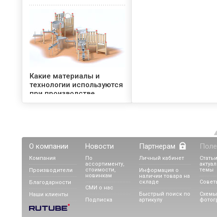
Какие материалы и
технологии используются
при производстве
игровых площадок Kaiser
& Kühne
О компании
Новости
Партнерам
Поле
Компания
По
Личный кабинет
Статьи
ассортименту,
актуа
стоимости,
темы
Производители
Информация о
новинкам
наличии товара на
складе
Совет
Благодарности
СМИ о нас
Быстрый поиск по
Схемы
Наши клиенты
Фонтаны как способ
Подписка
артикулу
фотог
украшения летних веранд