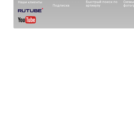
Быстрый поиск по
Схемы
Наши клиенты
Подписка
артикулу
фотог
НОВАЯ ТЕХНОЛОГИЯ
ВОДАЛЮКС. "Мобильный
водопад по стеклу".
Насосы для фонтанов