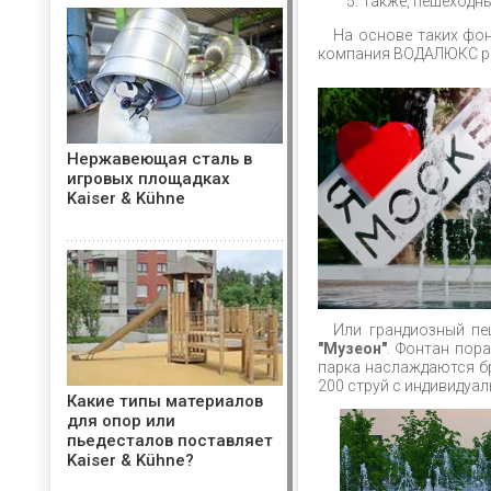
Также, пешеходны
На основе таких фон
компания ВОДАЛЮКС ре
Нержавеющая сталь в
игровых площадках
Kaiser & Kühne
Или грандиозный п
"Музеон"
. Фонтан пор
парка наслаждаются бр
200 струй с индивидуа
Какие типы материалов
для опор или
пьедесталов поставляет
Kaiser & Kühne?