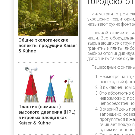
ГОРОДСКОГО 
Индустрия строите
украшение территории,
называют сухие фонта
Главной отличитель
чаши. Все оборудован
Общие экологические
вырывающихся струй пр
аспекты продукции Kaiser
гранитные плиты либ
& Kühne
выбираются индивидуал
дополнить также скуль
Пешеходные фонтаны
Несмотря на то, 
пешеходный фонт
В выключенном с
Это абсолютно б
невозможно, пос
непосредственн
Пластик (ламинат)
В жаркий день по
высокого давления (HPL)
запрещено, освеж
в игровых площадках
прогуляться в жа
Kaiser & Kühne
очищает воздух в
одним из основн