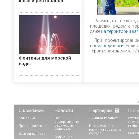
кафе и ресторанов
Размещать пешеходн
площадях, рядом с то
даже
на территории за
При проектирован
производителей
. Если
территории звоните +7 
Фонтаны для морской
воды
О компании
Новости
Партнерам
Поле
Компания
По
Личный кабинет
Статьи
Плавающие фонтаны
ассортименту,
актуа
стоимости,
темы
Производители
Информация о
новинкам
наличии товара на
складе
Совет
Благодарности
СМИ о нас