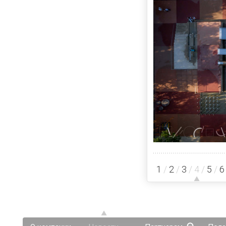
1
/
2
/
3
/
4
/
5
/
6