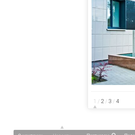
1
/
2
/
3
/
4