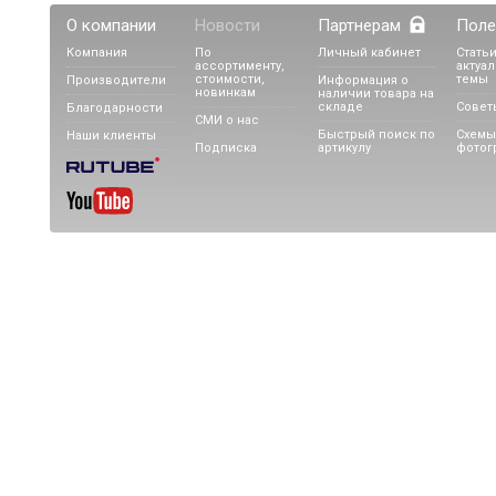
О компании
Новости
Партнерам
Поле
Компания
По
Личный кабинет
Статьи
ассортименту,
актуа
стоимости,
темы
Производители
Информация о
новинкам
наличии товара на
складе
Совет
Благодарности
СМИ о нас
Быстрый поиск по
Схемы
Наши клиенты
Подписка
артикулу
фотог