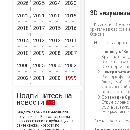
2026
2025
2024
2023
3D визуализ
2022
2021
2020
2019
Компания Водалюк
2018
2017
2015
2016
зрителей в бескрай
Ориона.
2014
2013
2012
2011
Наш новый проект
Площадь "Зве
2010
2009
2008
2007
Круглая площа
светильники с
2006
2005
2004
2003
Это "портал" к
Центр притяж
В сердце фонт
2002
2001
2000
1999
"звездами" — 
космической м
появляются, т
Подпишитесь на
Созвездие Ор
новости
Струи, словно
соответствуют
соединяющие 
Введите свое имя и e-mail для
получения на Ваш электронный
Это не просто фон
ящик сообщения о публикации на
сайте свежей новости по
Технические хар
ассортименту, стоимости товаров,