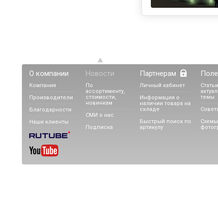
О компании
Новости
Партнерам
Поле
Компания
По
Личный кабинет
Статьи
ассортименту,
актуа
стоимости,
темы
Производители
Информация о
новинкам
наличии товара на
складе
Совет
Благодарности
СМИ о нас
Быстрый поиск по
Схемы
Наши клиенты
Подписка
артикулу
фотог