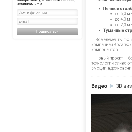
новинкам и т.д.
Пенные стол
до 6,0 м 
до 4,0 м 
до 2,0 м 
Туманные стр
Подписаться
Все элементы фон
компанией Водалюкс
компонентов.
Новый проект — бо
технологии сливают
эмоции, вдохновени
Видео
3D ви