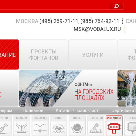
МОСКВА
(495) 269-71-11
,
(985) 764-92-11
САН
MSK@VODALUX.RU
ПРОЕКТЫ
ВАНИЕ
УСЛУГИ
ФОНТАНОВ
ФО
ФОНТАНЫ
НА ГОРОДСКИХ
Х
ПЛОЩАДЯХ
нерам
Полезное
Каталог/Прайс-лист
Сертифика
ПУШКИ
МОДУЛИ
ПЛАВАЮЩИЕ
ЭКРАН
ШАРЫ
ПЛОЩАДКИ
ЗАКЛАДНЫЕ
СЕТК