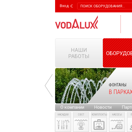
Вход
НАШИ
ОБОРУДО
РАБОТЫ
ФОНТАНЫ
ФОНТАНЫ
НА ГОРОДСКИХ
В ПАРКА
ПЛОЩАДЯХ
О компании
Новости
Парт
НАСАДКИ
СВЕТ
КОМПЛЕКТЫ
НАСОСЫ