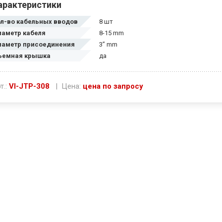
арактеристики
ол-во кабельных вводов
8 шт
иаметр кабеля
8-15 mm
иаметр присоединения
3” mm
ъемная крышка
да
т.:
VI-JTP-308
| Цена:
цена по запросу