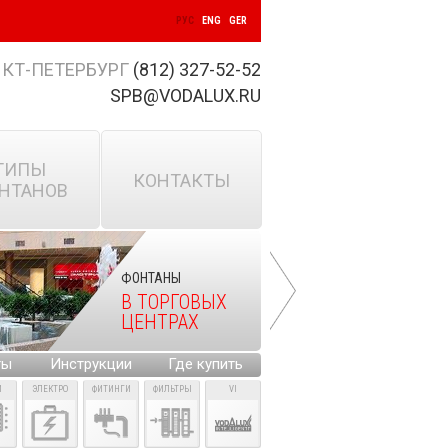
РУС
ENG
GER
КТ-ПЕТЕРБУРГ
(812) 327-52-52
SPB@VODALUX.RU
ТИПЫ
КОНТАКТЫ
НТАНОВ
ФОНТАНЫ
В ТОРГОВЫХ
ЦЕНТРАХ
ты
Инструкции
Где купить
И
ЭЛЕКТРО
ФИТИНГИ
ФИЛЬТРЫ
VI