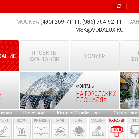
МОСКВА
(495) 269-71-11
,
(985) 764-92-11
САН
MSK@VODALUX.RU
ПРОЕКТЫ
ВАНИЕ
УСЛУГИ
ФОНТАНОВ
ФО
ФОНТАНЫ
НА ГОРОДСКИХ
Х
ПЛОЩАДЯХ
нерам
Полезное
Каталог/Прайс-лист
Сертифика
ПУШКИ
МОДУЛИ
ПЛАВАЮЩИЕ
ЭКРАН
ШАРЫ
ПЛОЩАДКИ
ЗАКЛАДНЫЕ
СЕТК