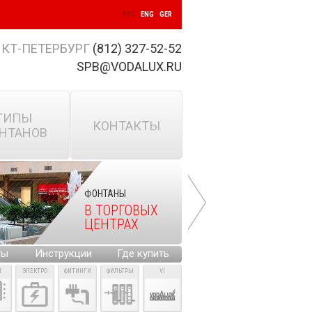
РУС
ENG
GER
КТ-ПЕТЕРБУРГ
(812) 327-52-52
SPB@VODALUX.RU
ТИПЫ
КОНТАКТЫ
НТАНОВ
ФОНТАНЫ
В ТОРГОВЫХ
ЦЕНТРАХ
ты
Инструкции
Где купить
И
ЭЛЕКТРО
ФИТИНГИ
ФИЛЬТРЫ
VI