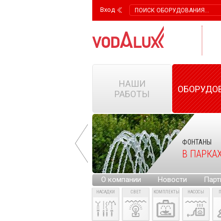
Вход
НАШИ
ОБОРУДО
РАБОТЫ
ФОНТАНЫ
ФОНТАНЫ
НА ГОРОДСКИХ
В ПАРКА
ПЛОЩАДЯХ
О компании
Новости
Парт
НАСАДКИ
СВЕТ
КОМПЛЕКТЫ
НАСОСЫ