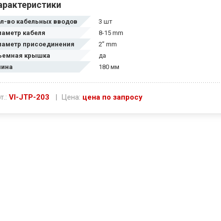
арактеристики
ол-во кабельных вводов
3 шт
иаметр кабеля
8-15 mm
иаметр присоединения
2” mm
ъемная крышка
да
лина
180 мм
т.:
VI-JTP-203
| Цена:
цена по запросу