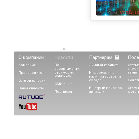
О компании
Новости
Партнерам
Поле
Компания
По
Личный кабинет
Статьи
ассортименту,
актуа
стоимости,
темы
Производители
Информация о
новинкам
наличии товара на
складе
Совет
Благодарности
СМИ о нас
Быстрый поиск по
Схемы
Наши клиенты
Подписка
артикулу
фотог