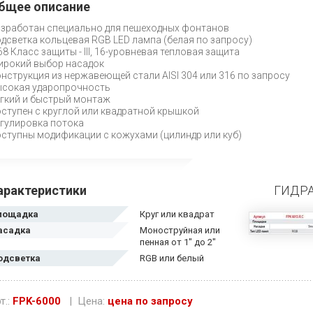
бщее описание
зработан специально для пешеходных фонтанов
дсветка кольцевая RGB LED лампа (белая по запросу)
68 Класс защиты - III, 16-уровневая тепловая защита
рокий выбор насадок
нструкция из нержавеющей стали AISI 304 или 316 по запросу
сокая ударопрочность
гкий и быстрый монтаж
ступен с круглой или квадратной крышкой
гулировка потока
ступны модификации с кожухами (цилиндр или куб)
арактеристики
ГИДР
лощадка
Круг или квадрат
асадка
Моноструйная или
пенная от 1" до 2"
одсветка
RGB или белый
т.:
FPK-6000
| Цена:
цена по запросу