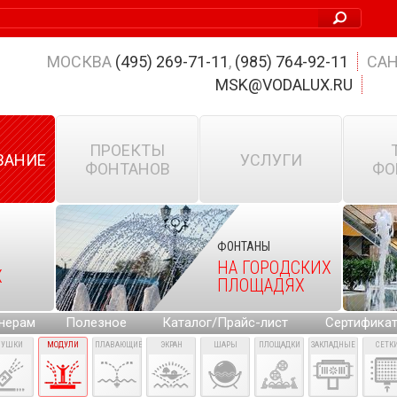
МОСКВА
(495) 269-71-11
,
(985) 764-92-11
САН
MSK@VODALUX.RU
ПРОЕКТЫ
ВАНИЕ
УСЛУГИ
ФОНТАНОВ
ФО
ФОНТАНЫ
НА ГОРОДСКИХ
Х
ПЛОЩАДЯХ
нерам
Полезное
Каталог/Прайс-лист
Сертифика
ПУШКИ
МОДУЛИ
ПЛАВАЮЩИЕ
ЭКРАН
ШАРЫ
ПЛОЩАДКИ
ЗАКЛАДНЫЕ
СЕТК