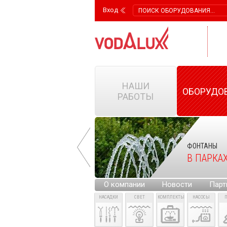
Вход
НАШИ
ОБОРУДО
РАБОТЫ
ФОНТАНЫ
ФОНТАНЫ
НА ГОРОДСКИХ
В ПАРКА
ПЛОЩАДЯХ
О компании
Новости
Парт
НАСАДКИ
СВЕТ
КОМПЛЕКТЫ
НАСОСЫ