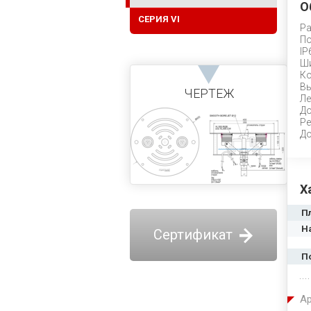
О
СЕРИЯ VI
Ра
По
IP
Ши
Ко
Вы
ЧЕРТЕЖ
Ле
До
Ре
До
Х
П
Н
Сертификат
П
Ар