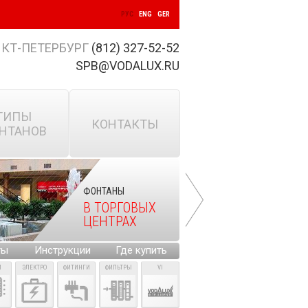
РУС
ENG
GER
КТ-ПЕТЕРБУРГ
(812) 327-52-52
SPB@VODALUX.RU
ТИПЫ
КОНТАКТЫ
НТАНОВ
ФОНТАНЫ
В ТОРГОВЫХ
ЦЕНТРАХ
ты
Инструкции
Где купить
И
ЭЛЕКТРО
ФИТИНГИ
ФИЛЬТРЫ
VI