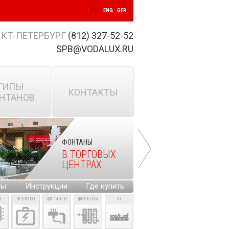
РУС
ENG
GER
КТ-ПЕТЕРБУРГ
(812) 327-52-52
SPB@VODALUX.RU
ТИПЫ
КОНТАКТЫ
НТАНОВ
ФОНТАНЫ
В ТОРГОВЫХ
ЦЕНТРАХ
ты
Инструкции
Где купить
И
ЭЛЕКТРО
ФИТИНГИ
ФИЛЬТРЫ
VI