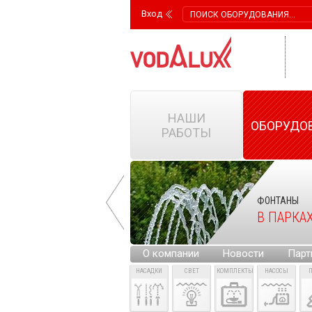
Вход
НАШИ
ОБОРУДО
РАБОТЫ
ФОНТАНЫ
ФОНТАНЫ
НА ГОРОДСКИХ
В ПАРКА
ПЛОЩАДЯХ
О компании
Новости
Парт
НАСАДКИ
СВЕТ
КОМПЛЕКТЫ
НАСОСЫ