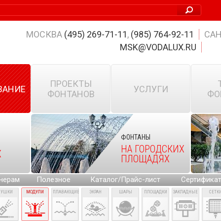
МОСКВА
(495) 269-71-11
,
(985) 764-92-11
САН
MSK@VODALUX.RU
ПРОЕКТЫ
ВАНИЕ
УСЛУГИ
ФОНТАНОВ
ФО
ФОНТАНЫ
НА ГОРОДСКИХ
Х
ПЛОЩАДЯХ
нерам
Полезное
Каталог/Прайс-лист
Сертифика
ПУШКИ
МОДУЛИ
ПЛАВАЮЩИЕ
ЭКРАН
ШАРЫ
ПЛОЩАДКИ
ЗАКЛАДНЫЕ
СЕТК