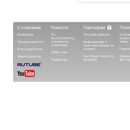
О компании
Новости
Партнерам
Поле
Компания
По
Личный кабинет
Статьи
ассортименту,
актуа
стоимости,
темы
Производители
Информация о
новинкам
наличии товара на
складе
Совет
Благодарности
СМИ о нас
Быстрый поиск по
Схемы
Наши клиенты
Подписка
артикулу
фотог